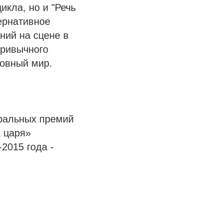
икла, но и "Речь
тернативное
ений на сцене в
привычного
ховный мир.
тральных премий
а царя»
2015 года -