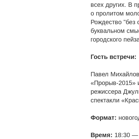
всех других. В п
о пролитом моло
Рождество "без 
буквальном смыс
городского пейз
Гость встречи:
Павел Михайлов 
«Прорыв-2015» и
режиссера Джули
спектакли «Крас
Формат:
нового
Время:
18:30 — 