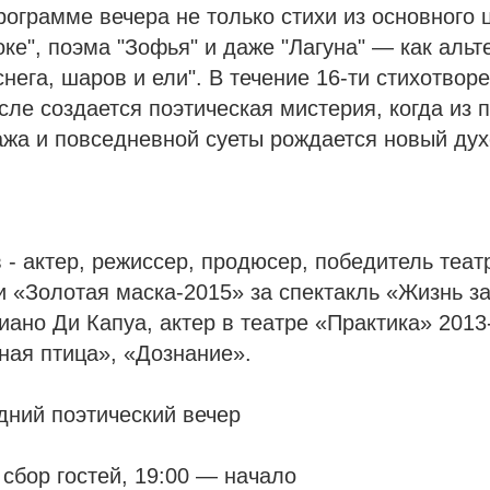
рограмме вечера не только стихи из основного ц
ке", поэма "Зофья" и даже "Лагуна" — как аль
снега, шаров и ели". В течение 16-ти стихотвор
ле создается поэтическая мистерия, когда из 
ажа и повседневной суеты рождается новый ду
- актер, режиссер, продюсер, победитель теа
 «Золотая маска-2015» за спектакль «Жизнь з
ано Ди Капуа, актер в театре «Практика» 2013-
ная птица», «Дознание».
дний поэтический вечер
сбор гостей, 19:00 — начало