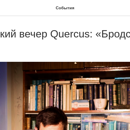
События
кий вечер Quercus: «Бродс