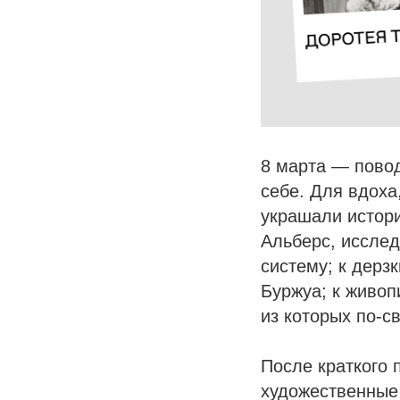
8 марта — повод
себе. Для вдоха
украшали истори
Альберс, иссле
систему; к дерз
Буржуа; к живоп
из которых по-с
После краткого 
художественные 