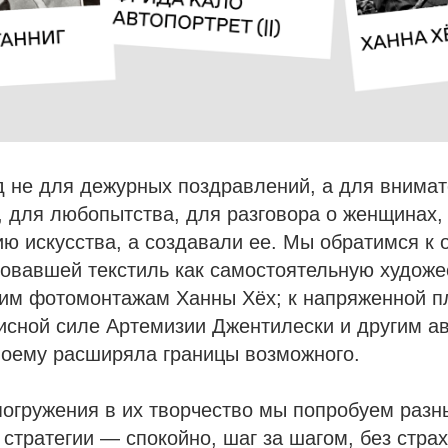
 не для дежурных поздравлений, а для внимат
, для любопытства, для разговора о женщинах,
ю искусства, а создавали ее. Мы обратимся к 
довавшей текстиль как самостоятельную худож
ким фотомонтажам Ханны Хёх; к напряженной п
исной силе Артемизии Джентилески и другим а
воему расширяла границы возможного.
погружения в их творчество мы попробуем разн
стратегии — спокойно, шаг за шагом, без страх