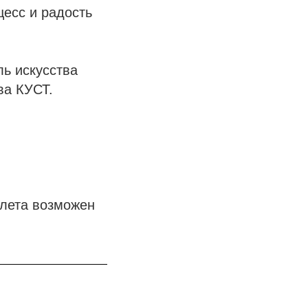
цесс и радость
ь искусства
ва КУСТ.
илета возможен