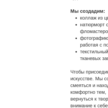
Мы создадим:
коллаж из ц
натюрморт с
фломастеро
фотографию 
работая с п
текстильный
тканевых заг
Чтобы присоедин
искусстве. Мы с
смеяться и нахо
комфортно тем, 
вернуться к тво
внимание к себе