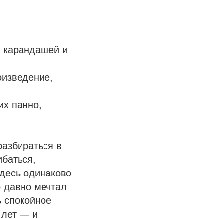
х карандашей и
оизведение,
их панно,
разбираться в
ибаться,
Здесь одинаково
о давно мечтал
ь спокойное
 лет — и