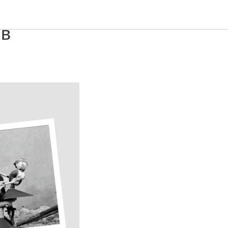
Буржуа:
 в