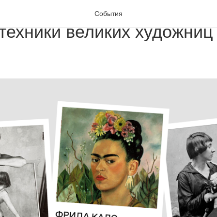
г. От Ханны Хёх до Луизы 
События
техники великих художниц