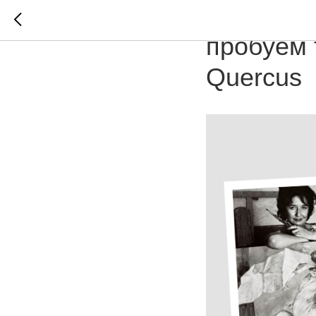
Арт-досу
пробуем 
Quercus