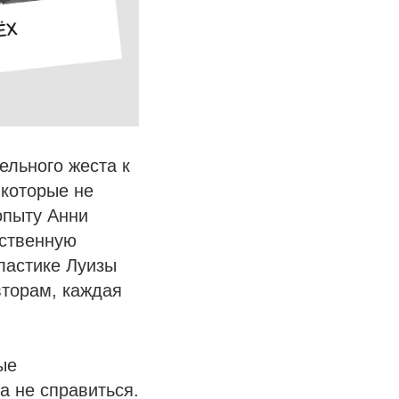
ельного жеста к
 которые не
опыту Анни
ественную
ластике Луизы
вторам, каждая
ые
а не справиться.