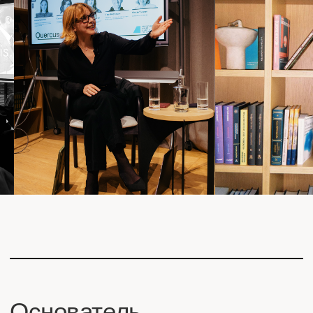
Анна Колесникова
«Вдохновившись словами Антуана де Сент-
Экзюпери о „роскоши человеческого общения“,
я задумалась: не всякое общение становится
роскошью. Мне хотелось иметь место, где
собираются близкие по ценностям люди — для
осмысленного общения, интеллектуального досуга
и совместных исследований.