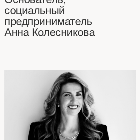
Так возникла идея третьего места — не в центре
города, а в спокойном Тимирязевском районе,
напротив парка Дубки, где встречаются люди,
идеи, культура и гастрономия. Со временем
к проекту присоединились философы,
культурологи, художники и другие талантливые
люди.
Quercus вырос в живую экосистему, где
философия помогает осмыслять жизнь, а культура
делает её радостнее».
Люди Quercus