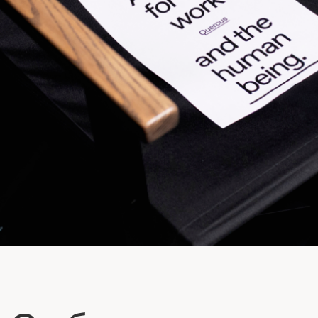
Сообщество
Интеллектуальное сообщество
Сообщество прежде всего состоит из резидентов
клуба Quercus, но также включает более широкий
круг участников. Среди них — исследователи,
мыслители, мечтатели, которые с вниманием
относятся к себе, друг к другу и окружающему миру.
В основе сообщества лежат философские практики,
культурная и исследовательская программа
в атмосфере открытости и доверия.