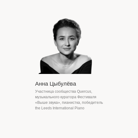
Как вы хотите получать рассылку?
+7
Анна Цыбулёва
Я согласен с условиями обработки персональных данных
Участница сообщества Quercus,
в соответствии с положениями
политики обработки
персональных данных
музыкального куратора Фестиваля
«Выше звука», пианистка, победитель
Я согласен получать информационные рассылки в
the Leeds International Piano
соответствии с описанными
условиями
Подписаться на рассылку