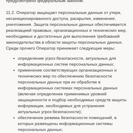
предусмотрено федеральным законом.
11.2. Оператор защищает персональные данные от утери,
несанкционированного доступа, раскрытия, изменения,
уничтожения. Защита персональных данных обеспечивается
+7
реализацией правовых, организационных и технических мер,
необходимых и достаточных для выполнения требований
законодательства в области защиты персональных данных.
Среди прочего Оператор принимает следующие меры:
Я согласен с условиями обработки персональных данных
определение угроз безопасности, актуальных для
в соответствии с положениями
политики обработки
персональных данных
информационных систем персональных данных;
применение соответствующих организационных и
Я согласен получать информационные рассылки в
технических мер по обеспечению безопасности
соответствии с описанными
условиями
персональных данных при их обработке в
информационных системах персональных данных
Подписаться на рассылку
(включая определение применимых уровней
защищенности и подбор необходимых средств защиты
информации, необходимых для устранения
Контакты и реквизиты
актуальных угроз безопасности);
обеспечение режима безопасности помещений, в
Политика конфиденциальности
которых размещены информационные системы
Согласие на обработку ПД
персональных данных;