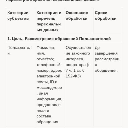
Категории
Категории и
Основание
Сроки
субъектов
перечень
обработки
обработки
персональн
ых данных
1. Цель: Рассмотрение обращений Пользователей
Пользовател
Фамилия,
Осуществлен
До
и
имя,
ие законного
завершения
отчество;
интереса
рассмотрени
телефонный
оператора (п.
я
номер, адрес
7 ч. 1 ст. 6
обращения.
электронной
152-ФЗ)
почты, ID в
мессенджере
, иная
информация,
предоставле
нная в
составе
обращения.