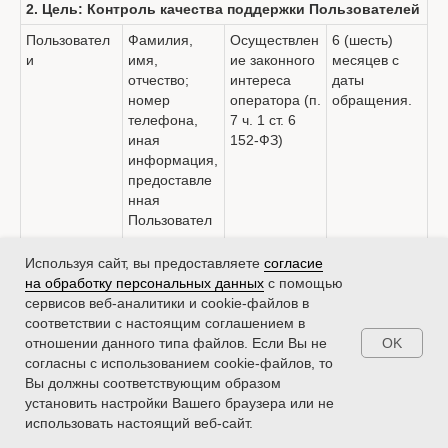
2. Цель: Контроль качества поддержки Пользователей
Пользовател
Фамилия,
Осуществлен
6 (шесть)
и
имя,
ие законного
месяцев с
отчество;
интереса
даты
номер
оператора (п.
обращения.
телефона,
7 ч. 1 ст. 6
иная
152-ФЗ)
информация,
предоставле
нная
Пользовател
ем.
Используя сайт, вы предоставляете
согласие
3. Цель: Организация доступа Пользователей к
на обработку персональных данных
с помощью
Продуктам и их поддержка
сервисов веб-аналитики и cookie-файлов в
Пользовател
Фамилия,
Согласие
До
соответствии с настоящим соглашением в
и
имя,
субъекта (п.
прекращения
OK
отношении данного типа файлов. Если Вы не
отчество;
1 ч. 1 ст. 6
эксплуатации
согласны с использованием cookie-файлов, то
телефонный
152-ФЗ)
Продукта
Вы должны соответствующим образом
номер, адрес
Заключение
клиентом и/
установить настройки Вашего браузера или не
электронной
и исполнение
или до
использовать настоящий веб-сайт.
почты.
договора,
удаления