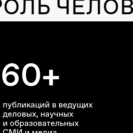
Ь ЧЕЛОВЕКА
0+
аций в ведущих
х, научных
зовательных
 медиа