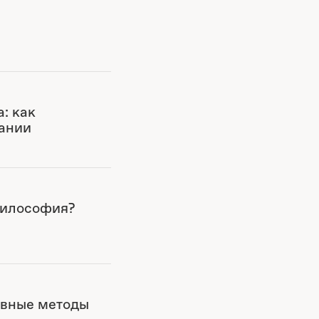
: как
ании
философия?
ивные методы