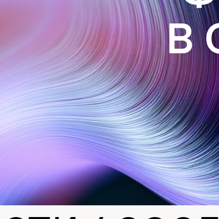
В О
и