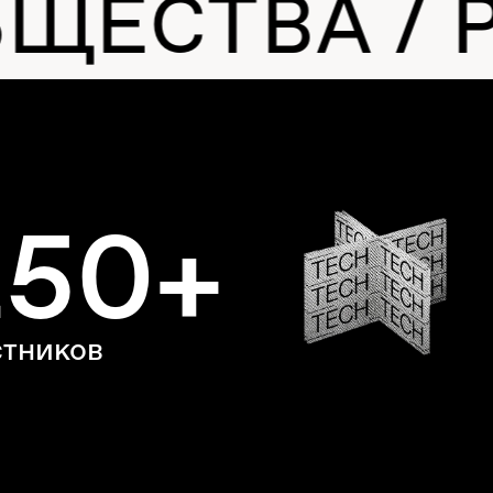
СТВА / РОЛ
50+
6
ков
публик
деловы
и обра
СМИ и
5+
ов