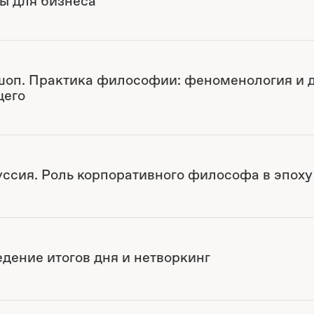
ы для бизнеса
оп. Практика философии: феноменология и 
щего
ссия. Роль корпоративного философа в эпох
дение итогов дня и нетворкинг