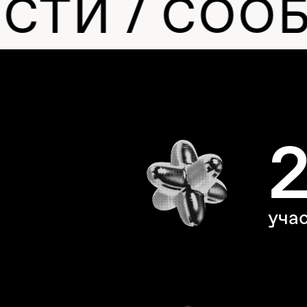
 / СООБЩЕ
2
участни
2
эксперт