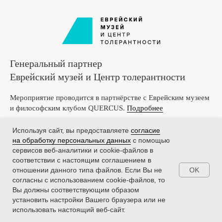
Генеральный партнер
Еврейский музей и Центр толерантности
Мероприятие проводится в партнёрстве с Еврейским музеем
и философским клубом QUERCUS.
Подробнее
Используя сайт, вы предоставляете
согласие
на обработку персональных данных
с помощью
сервисов веб-аналитики и cookie-файлов в
соответствии с настоящим соглашением в
OK
отношении данного типа файлов. Если Вы не
При поддержке:
согласны с использованием cookie-файлов, то
Вы должны соответствующим образом
Галерея современного искусства
установить настройки Вашего браузера или не
использовать настоящий веб-сайт.
Галерейный проект, созданный Алиной Крюковой,