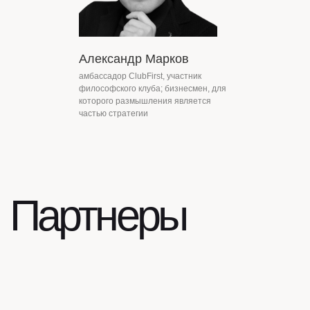
Александр Марков
амбассадор ClubFirst, участник
философского клуба; бизнесмен, для
которого размышления является
частью стратегии