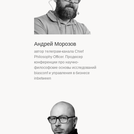
«Самая большая
роскошь — это роскошь
человеческого общения»
Андрей Морозов
автор телеграм-канала Chief
Philosophy Officer. Продюсер
Антуан де Сент-Экзюпери
конференции про научно-
философские основы исследований
biasconf и управления в бизнесе
inbetween
Как вы хотите получать рассылку?
+7