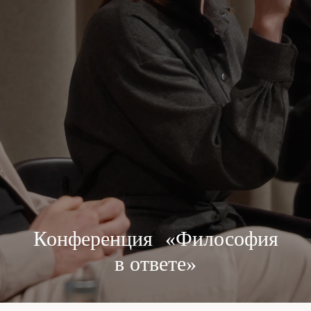
О конференции
Конференция «Философия
в ответе»
Философский клуб Quercus в
партнерстве с Еврейским музеем и
центром толерантности