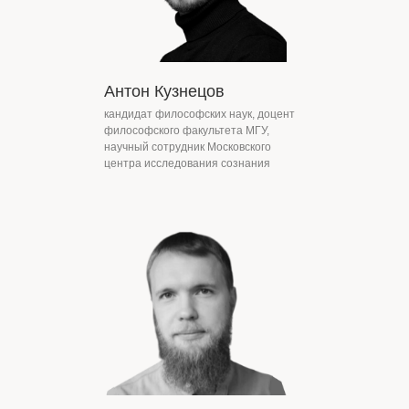
Я согласен с условиями обработки персональных данных
в соответствии с положениями
политики обработки
персональных данных
Антон Кузнецов
Я согласен получать информационные рассылки в
соответствии с описанными
условиями
кандидат философских наук, доцент
философского факультета МГУ,
Подписаться на рассылку
научный сотрудник Московского
центра исследования сознания
Контакты и реквизиты
Политика конфиденциальности
Согласие на обработку ПД