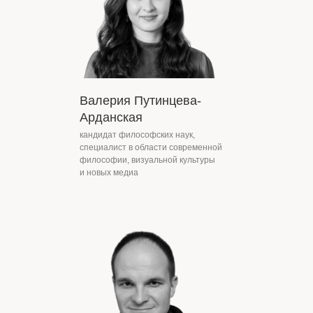
Валерия Путинцева-
Арданская
кандидат философских наук,
специалист в области современной
философии, визуальной культуры
и новых медиа